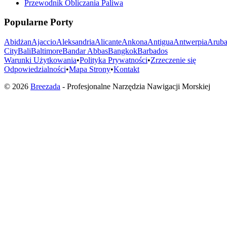
Przewodnik Obliczania Paliwa
Popularne Porty
Abidżan
Ajaccio
Aleksandria
Alicante
Ankona
Antigua
Antwerpia
Arub
City
Bali
Baltimore
Bandar Abbas
Bangkok
Barbados
Warunki Użytkowania
•
Polityka Prywatności
•
Zrzeczenie się
Odpowiedzialności
•
Mapa Strony
•
Kontakt
©
2026
Breezada
-
Profesjonalne Narzędzia Nawigacji Morskiej