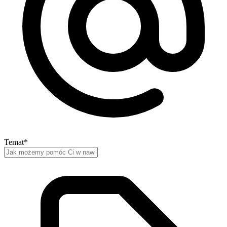
Temat
*