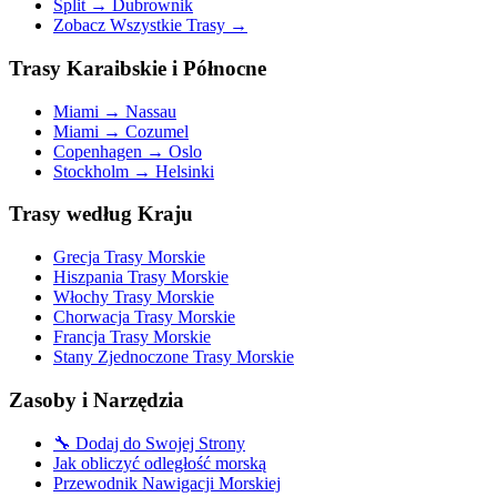
Split → Dubrownik
Zobacz Wszystkie Trasy →
Trasy Karaibskie i Północne
Miami → Nassau
Miami → Cozumel
Copenhagen → Oslo
Stockholm → Helsinki
Trasy według Kraju
Grecja Trasy Morskie
Hiszpania Trasy Morskie
Włochy Trasy Morskie
Chorwacja Trasy Morskie
Francja Trasy Morskie
Stany Zjednoczone Trasy Morskie
Zasoby i Narzędzia
🔧
Dodaj do Swojej Strony
Jak obliczyć odległość morską
Przewodnik Nawigacji Morskiej